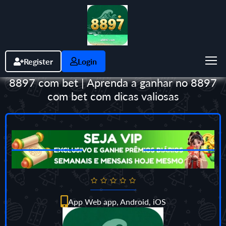
Register
Login
8897 com bet | Aprenda a ganhar no 8897
com bet com dicas valiosas
App Web app, Android, iOS