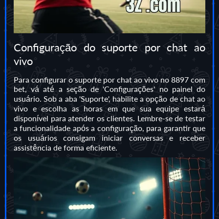
Configuração do suporte por chat ao
vivo
Para configurar o suporte por chat ao vivo no 8897 com
bet, vá até a seção de 'Configurações' no painel do
usuário. Sob a aba 'Suporte', habilite a opção de chat ao
vivo e escolha as horas em que sua equipe estará
disponível para atender os clientes. Lembre-se de testar
a funcionalidade após a configuração, para garantir que
os usuários consigam iniciar conversas e receber
assistência de forma eficiente.