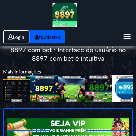
Login
Cadastro
8897 com bet : Interface do usuário no
8897 com bet é intuitiva
Mais informações