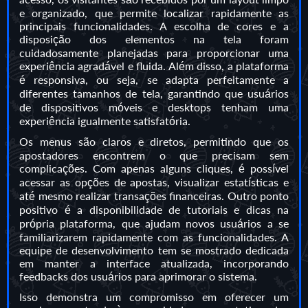
e organizado, que permite localizar rapidamente as
principais funcionalidades. A escolha de cores e a
disposição dos elementos na tela foram
cuidadosamente planejadas para proporcionar uma
experiência agradável e fluida. Além disso, a plataforma
é responsiva, ou seja, se adapta perfeitamente a
diferentes tamanhos de tela, garantindo que usuários
de dispositivos móveis e desktops tenham uma
experiência igualmente satisfatória.
Os menus são claros e diretos, permitindo que os
apostadores encontrem o que precisam sem
complicações. Com apenas alguns cliques, é possível
acessar as opções de apostas, visualizar estatísticas e
até mesmo realizar transações financeiras. Outro ponto
positivo é a disponibilidade de tutoriais e dicas na
própria plataforma, que ajudam novos usuários a se
familiarizarem rapidamente com as funcionalidades. A
equipe de desenvolvimento tem se mostrado dedicada
em manter a interface atualizada, incorporando
feedbacks dos usuários para aprimorar o sistema.
Isso demonstra um compromisso em oferecer um