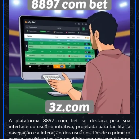
A plataforma 8897 com bet se destaca pela sua
interface do usuário intuitiva, projetada para facilitar a
navegação e a interação dos usuários. Desde o primeiro
acesso, os visitantes são recebidos por um layout limpo