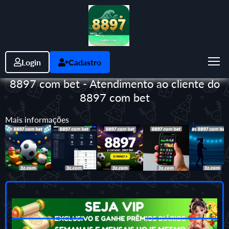
Login
Cadastro
8897 com bet - Atendimento ao cliente do
8897 com bet
Mais informações