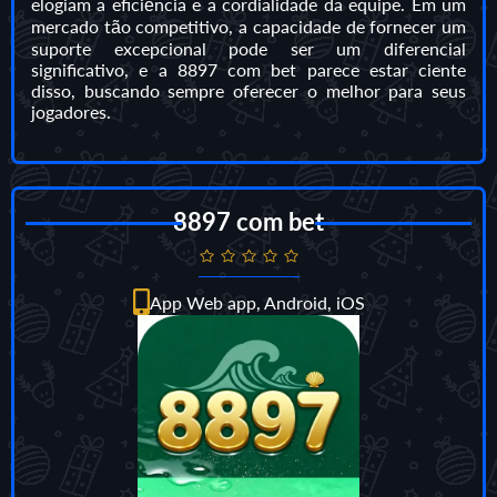
elogiam a eficiência e a cordialidade da equipe. Em um
mercado tão competitivo, a capacidade de fornecer um
suporte excepcional pode ser um diferencial
significativo, e a 8897 com bet parece estar ciente
disso, buscando sempre oferecer o melhor para seus
jogadores.
8897 com bet
App Web app, Android, iOS