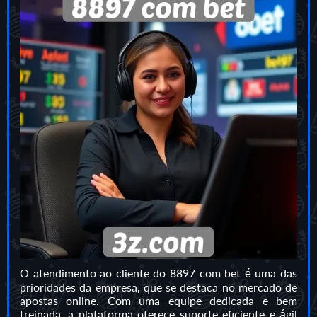
O atendimento ao cliente do 8897 com bet é uma das
prioridades da empresa, que se destaca no mercado de
apostas online. Com uma equipe dedicada e bem
treinada, a plataforma oferece suporte eficiente e ágil