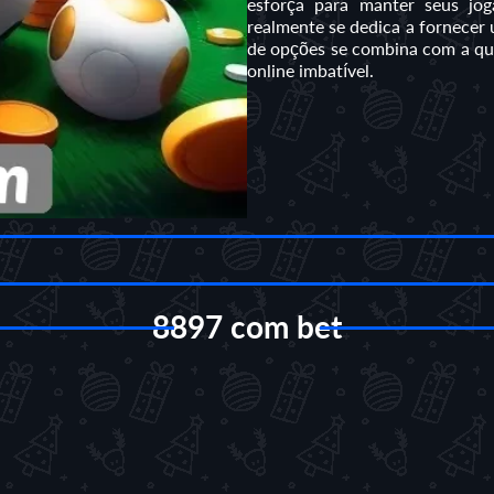
esforça para manter seus jog
realmente se dedica a fornecer
de opções se combina com a qua
online imbatível.
8897 com bet