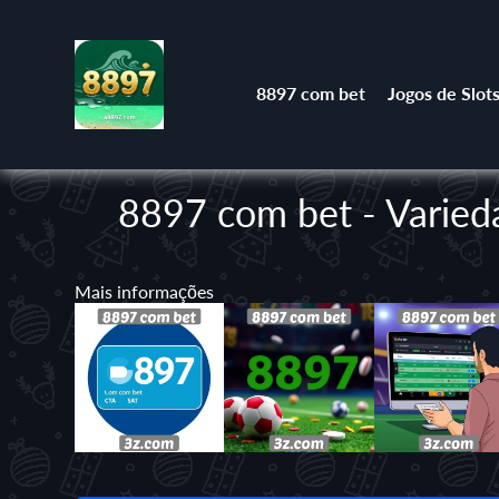
8897 com bet
Jogos de Slot
8897 com bet - Varied
Mais informações